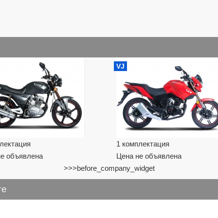
VJ
плектация
1 комплектация
не объявлена
Цена не объявлена
>>>before_company_widget
те