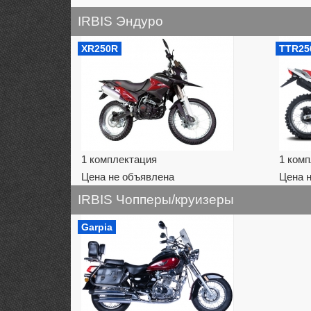
IRBIS Эндуро
XR250R
TTR25
1 комплектация
1 ком
Цена не объявлена
Цена 
IRBIS Чопперы/круизеры
Garpia